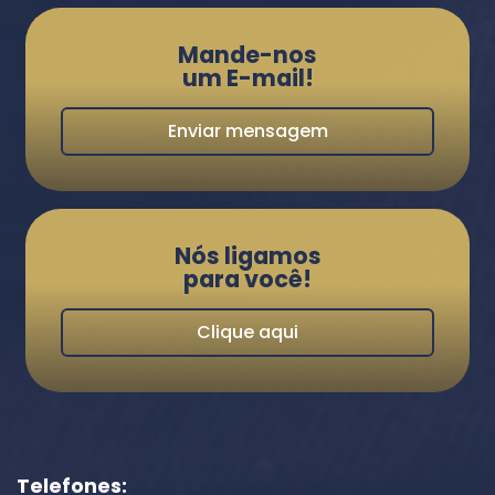
Mande-nos
um E-mail!
Enviar mensagem
Nós ligamos
para você!
Clique aqui
Telefones: