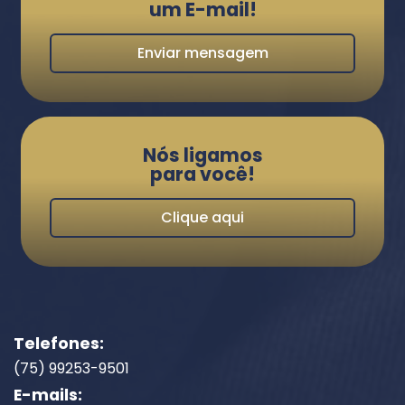
um E-mail!
Enviar mensagem
Nós ligamos
para você!
Clique aqui
Telefones:
(75) 99253-9501
E-mails: