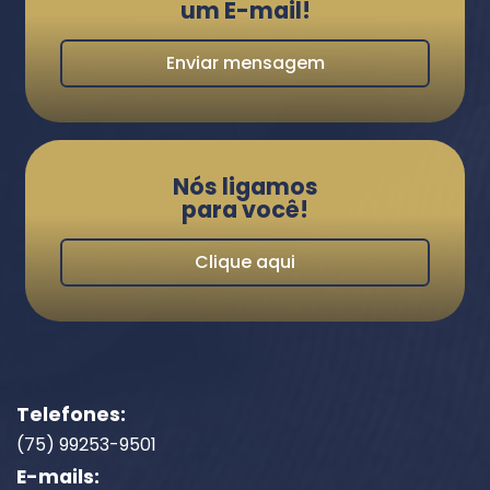
um E-mail!
Enviar mensagem
Nós ligamos
para você!
Clique aqui
Telefones:
(75) 99253-9501
E-mails: