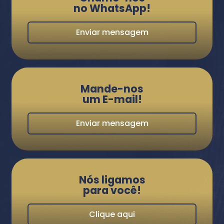
no WhatsApp!
Enviar mensagem
Mande-nos
um E-mail!
Enviar mensagem
Nós ligamos
para você!
Clique aqui