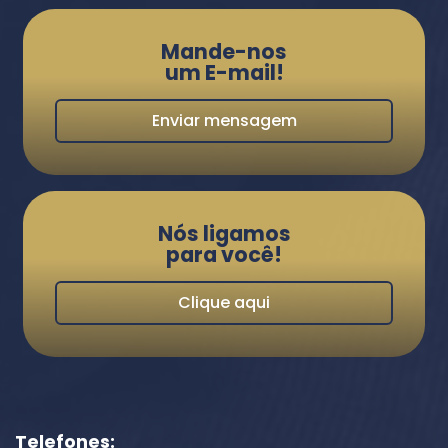
Mande-nos
um E-mail!
Enviar mensagem
Nós ligamos
para você!
Clique aqui
Telefones: