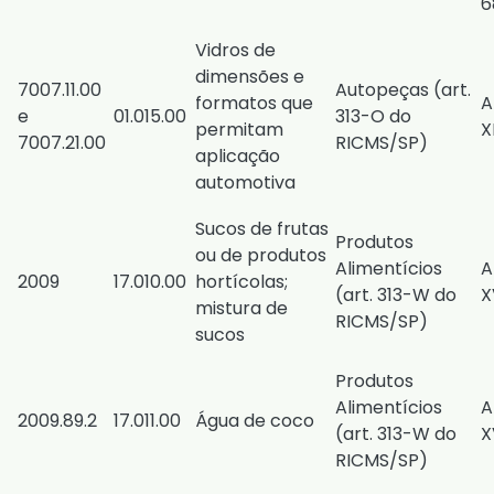
6
Vidros de
dimensões e
7007.11.00
Autopeças (
art.
formatos que
A
e
01.015.00
313-O do
permitam
X
7007.21.00
RICMS/SP
)
aplicação
automotiva
Sucos de frutas
Produtos
ou de produtos
Alimentícios
A
2009
17.010.00
hortícolas;
(
art. 313-W do
X
mistura de
RICMS/SP
)
sucos
Produtos
Alimentícios
A
​2009.89.2
​17.0​11.00
Água de coco
(
art. 313-W do
X
RICMS/SP
)