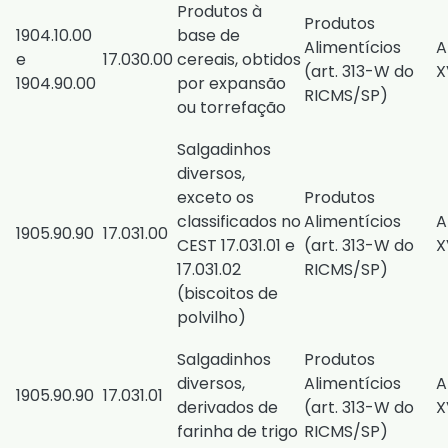
Produtos à
Produtos
1904.10.00
base de
Alimentícios
A
e
17.030.00
cereais, obtidos
(
art. 313-W do
X
1904.90.00
por expansão
RICMS/SP
)
ou torrefação
Salgadinhos
diversos,
exceto os
Produtos
classificados no
Alimentícios
A
​1905.90.90
​17.031.00
CEST 17.031.01 e
(
art. 313-W do
X
17.031.02
RICMS/SP
)
(biscoitos de
polvilho)
Salgadinhos
Produtos
diversos,
Alimentícios
A
1905.90.90
17.031.01
derivados de
(
art. 313-W do
X
farinha de trigo
RICMS/SP
)