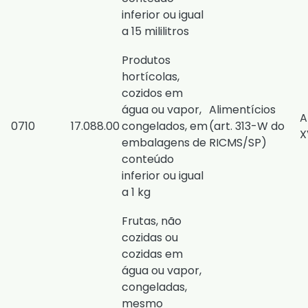
inferior ou igual
a 15 mililitros
Produtos
hortícolas,
cozidos em
água ou vapor,
Alimentícios
A
0710
17.088.00
congelados, em
(
art. 313-W do
X
embalagens de
RICMS/SP
)
conteúdo
inferior ou igual
a 1 kg
Frutas, não
cozidas ou
cozidas em
água ou vapor,
congeladas,
mesmo