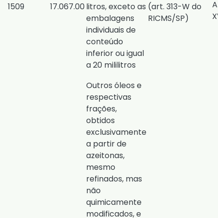
A
1509
17.067.00
litros, exceto as
(
art. 313-W do
X
embalagens
RICMS/SP
)
individuais de
conteúdo
inferior ou igual
a 20 mililitros
​Outros óleos e
respectivas
frações,
obtidos
exclusivamente
a partir de
azeitonas,
mesmo
refinados, mas
não
quimicamente
modificados, e