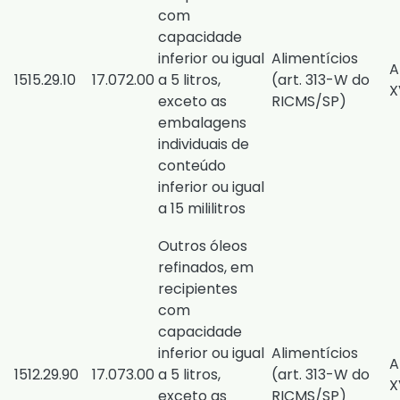
com
capacidade
inferior ou igual
Alimentícios
A
1515.29.10
17.072.00
a 5 litros,
(
art. 313-W do
X
exceto as
RICMS/SP
)
embalagens
individuais de
conteúdo
inferior ou igual
a 15 mililitros
Outros óleos
refinados, em
recipientes
com
capacidade
inferior ou igual
Alimentícios
A
1512.29.90
17.073.00
a 5 litros,
(
art. 313-W do
X
exceto as
RICMS/SP
)