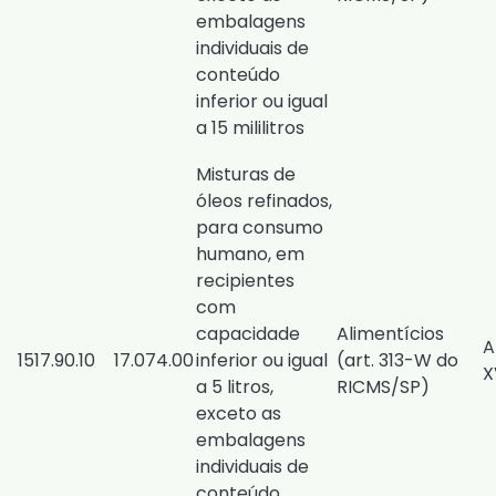
embalagens
individuais de
conteúdo
inferior ou igual
a 15 mililitros
Misturas de
óleos refinados,
para consumo
humano, em
recipientes
com
capacidade
Alimentícios
A
1517.90.10
17.074.00
inferior ou igual
(
art. 313-W do
X
a 5 litros,
RICMS/SP
)
exceto as
embalagens
individuais de
conteúdo