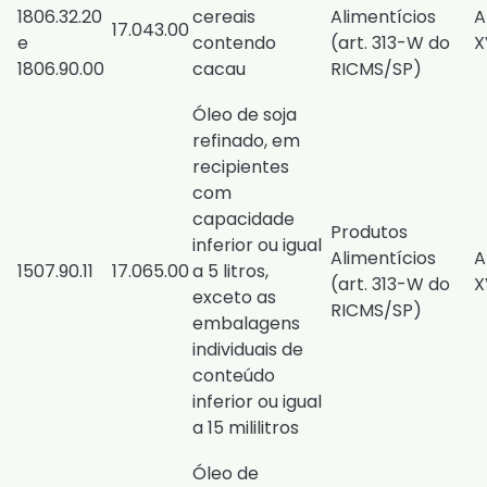
1806.32.20
cereais
Alimentícios
A
17.043.00
e
contendo
(
art. 313-W do
X
1806.90.00
cacau
RICMS/SP
)
Óleo de soja
refinado, em
recipientes
com
capacidade
Produtos
inferior ou igual
Alimentícios
A
1507.90.11
17.065.00
a 5 litros,
(
art. 313-W do
X
exceto as
RICMS/SP
)
embalagens
individuais de
conteúdo
inferior ou igual
a 15 mililitros
Óleo de