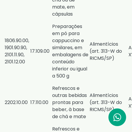
mate, em
cápsulas
Preparações
em pó para
1806.90.00,
cappuccino e
Alimentícios
1901.90.90,
similares, em
A
​17.109.00
(
art. 313-W do
2101.11.90,
embalagens de
X
RICMS/SP
)
2101.12.00
conteúdo
inferior ou igual
a 500 g
Refrescos e
outras bebidas
Alimentícios
A
2202.10.00
17.110.00
prontas para
(
art. 313-W do
X
beber, à base
RICMS/SP
)
de chá e mate
Refrescos e