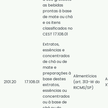
as bebidas
prontas à base
de mate ou chá
e os itens
classificados no
CEST 17.108.01
Extratos,
essências e
concentrados
de chá ou de
mate e
preparações à
Alimentícios
base destes
A
2101.20
17.108.01
(
art. 313-W do
extratos,
X
RICMS/SP
)
essências ou
concentrados
ou à base de
chá ou de