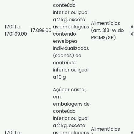
conteúdo
inferior ou igual
a 2 kg, exceto
Alimentícios
1701.1 e
as embalagens
A
17.099.00
(
art. 313-W do
1701.99.00
contendo
X
RICMS/SP
)
envelopes
individualizados
(sachês) de
conteúdo
inferior ou igual
a 10 g
Açúcar cristal,
em
embalagens de
conteúdo
inferior ou igual
a 2 kg, exceto
Alimentícios
1701.1 e
as embalagens
A