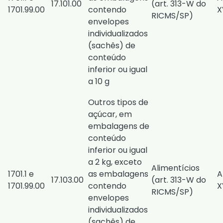
17.101.00
(
art. 313-W do
1701.99.00
contendo
X
RICMS/SP
)
envelopes
individualizados
(sachês) de
conteúdo
inferior ou igual
a 10 g
Outros tipos de
açúcar, em
embalagens de
conteúdo
inferior ou igual
a 2 kg, exceto
Alimentícios
1701.1 e
as embalagens
A
17.103.00
(
art. 313-W do
1701.99.00
contendo
X
RICMS/SP
)
envelopes
individualizados
(sachês) de