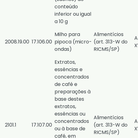
conteúdo
inferior ou igual
a 10 g
Milho para
Alimentícios
A
2008.19.00
17.106.00
pipoca (micro-
(
art. 313-W do
X
ondas)
RICMS/SP
)
Extratos,
essências e
concentrados
de café e
preparações à
base destes
extratos,
essências ou
Alimentícios
concentrados
A
2101.1
17.107.00
(
art. 313-W do
ou à base de
X
RICMS/SP
)
café, em