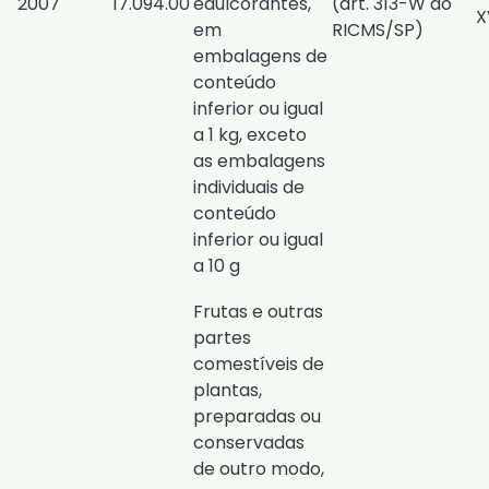
2007
17.094.00
edulcorantes,
(
art. 313-W do
X
em
RICMS/SP
)
embalagens de
conteúdo
inferior ou igual
a 1 kg, exceto
as embalagens
individuais de
conteúdo
inferior ou igual
a 10 g
Frutas e outras
partes
comestíveis de
plantas,
preparadas ou
conservadas
de outro modo,