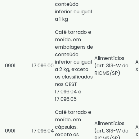
conteúdo
inferior ou igual
a 1 kg
Café torrado e
moído, em
embalagens de
conteúdo
Alimentícios
inferior ou igual
A
0901
17.096.00
(
art. 313-W do
a 2 kg, exceto
X
RICMS/SP
)
os classificados
nos CEST
17.096.04 e
17.096.05
Café torrado e
moído, em
Alimentícios
cápsulas,
A
0901
17.096.04
(
art. 313-W do
exceto os
X
RICMS/SP
)