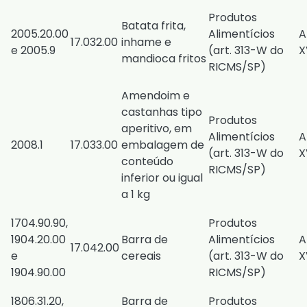
Produtos
Batata frita,
2005.20.00
Alimentícios
A
17.032.00
inhame e
e 2005.9
(
art. 313-W do
X
mandioca fritos
RICMS/SP
)
Amendoim e
castanhas tipo
Produtos
aperitivo, em
Alimentícios
A
2008.1
17.033.00
embalagem de
(
art. 313-W do
X
conteúdo
RICMS/SP
)
inferior ou igual
a 1 kg
1704.90.90,
Produtos
1904.20.00
Barra de
Alimentícios
A
17.042.00
e
cereais
(
art. 313-W do
X
1904.90.00
RICMS/SP
)
1806.31.20,
Barra de
Produtos