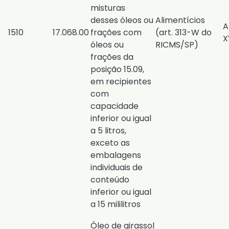
misturas
desses óleos ou
Alimentícios
A
1510
​17.068.00
frações com
(
art. 313-W do
X
óleos ou
RICMS/SP
)
frações da
posição 15.09,
em recipientes
com
capacidade
inferior ou igual
a 5 litros,
exceto as
embalagens
individuais de
conteúdo
inferior ou igual
a 15 mililitros
Óleo de girassol