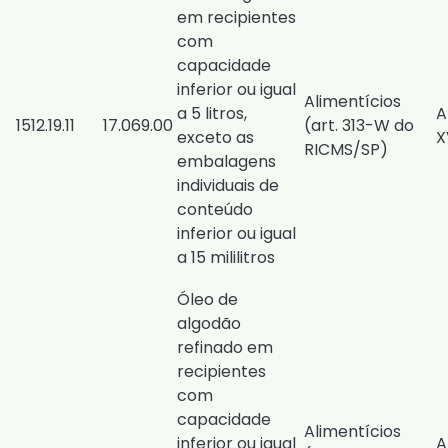
em recipientes
com
capacidade
inferior ou igual
Alimentícios
a 5 litros,
A
1512.19.11
17.069.00
(
art. 313-W do
exceto as
X
RICMS/SP
)
embalagens
individuais de
conteúdo
inferior ou igual
a 15 mililitros
Óleo de
algodão
refinado em
recipientes
com
capacidade
Alimentícios
inferior ou igual
A