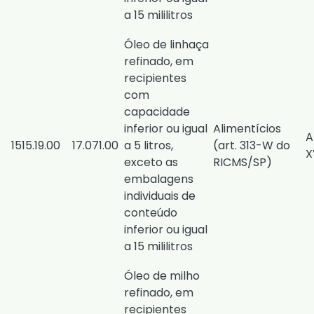
a 15 mililitros
Óleo de linhaça
refinado, em
recipientes
com
capacidade
inferior ou igual
Alimentícios
A
1515.19.00
17.071.00
a 5 litros,
(
art. 313-W do
X
exceto as
RICMS/SP
)
embalagens
individuais de
conteúdo
inferior ou igual
a 15 mililitros
Óleo de milho
refinado, em
recipientes