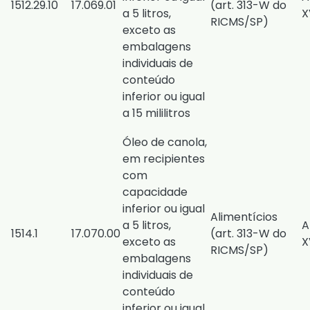
1512.29.10
17.069.01
(
art. 313-W do
a 5 litros,
X
RICMS/SP
)
exceto as
embalagens
individuais de
conteúdo
inferior ou igual
a 15 mililitros
Óleo de canola,
em recipientes
com
capacidade
inferior ou igual
Alimentícios
a 5 litros,
A
1514.1
17.070.00
(
art. 313-W do
exceto as
X
RICMS/SP
)
embalagens
individuais de
conteúdo
inferior ou igual