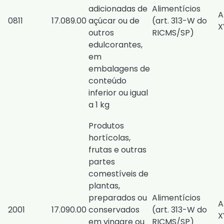
adicionadas de
Alimentícios
A
0811
17.089.00
açúcar ou de
(
art. 313-W do
X
outros
RICMS/SP
)
edulcorantes,
em
embalagens de
conteúdo
inferior ou igual
a 1 kg
Produtos
hortícolas,
frutas e outras
partes
comestíveis de
plantas,
preparados ou
Alimentícios
A
2001
17.090.00
conservados
(
art. 313-W do
X
em vinagre ou
RICMS/SP
)