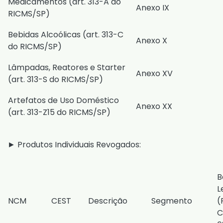
Medicamentos (
art. 313-A do
Anexo IX
RICMS/SP
)
Bebidas Alcoólicas (
art. 313-C
Anexo X
do RICMS/SP
)
Lâmpadas, Reatores e Starter
Anexo XV
(
art. 313-S do RICMS/SP
)
Artefatos de Uso Doméstico
Anexo XX
(
art. 313-Z15 do RICMS/SP
)
► Produtos Individuais Revogados:
B
L
NCM
CEST
Descrição
Segmento
(
C