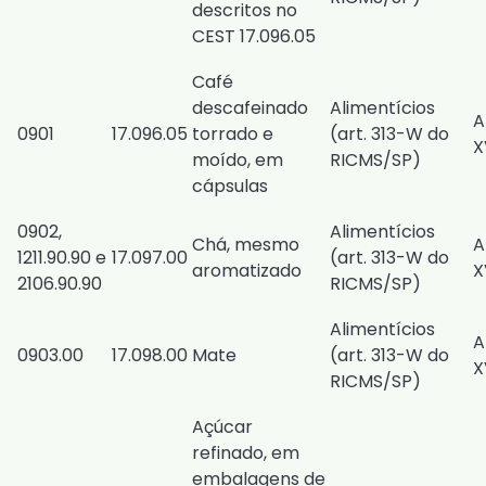
descritos no
CEST 17.096.05
Café
descafeinado
Alimentícios
A
0901
17.096.05
torrado e
(
art. 313-W do
X
moído, em
RICMS/SP
)
cápsulas
0902,
Alimentícios
Chá, mesmo
A
1211.90.90 e
17.097.00
(
art. 313-W do
aromatizado
X
2106.90.90
RICMS/SP
)
Alimentícios
A
0903.00
17.098.00
Mate
(
art. 313-W do
X
RICMS/SP
)
Açúcar
refinado, em
embalagens de