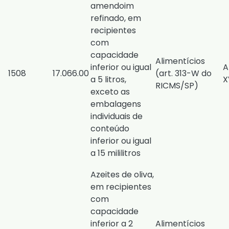
amendoim
refinado, em
recipientes
com
capacidade
Alimentícios
inferior ou igual
A
1508
17.066.00
(
art. 313-W do
a 5 litros,
X
RICMS/SP
)
exceto as
embalagens
individuais de
conteúdo
inferior ou igual
a 15 mililitros
Azeites de oliva,
em recipientes
com
capacidade
inferior a 2
Alimentícios