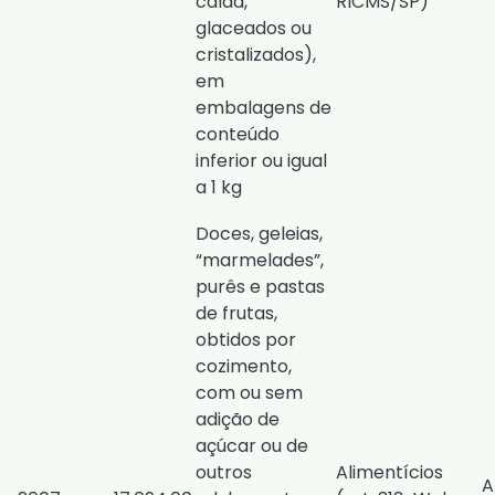
calda,
RICMS/SP
)
glaceados ou
cristalizados),
em
embalagens de
conteúdo
inferior ou igual
a 1 kg
Doces, geleias,
“marmelades”,
purês e pastas
de frutas,
obtidos por
cozimento,
com ou sem
adição de
açúcar ou de
outros
Alimentícios
A