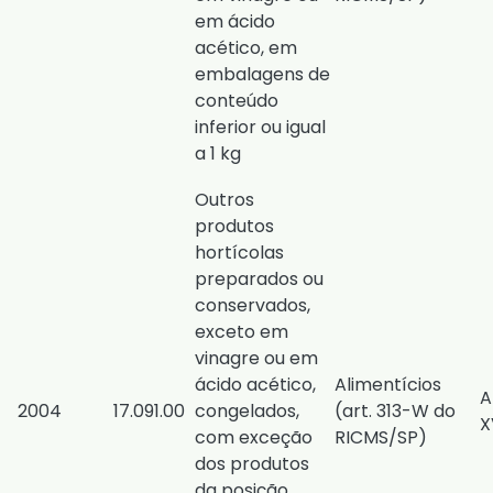
em ácido
acético, em
embalagens de
conteúdo
inferior ou igual
a 1 kg
Outros
produtos
hortícolas
preparados ou
conservados,
exceto em
vinagre ou em
ácido acético,
Alimentícios
A
2004
17.091.00
congelados,
(
art. 313-W do
X
com exceção
RICMS/SP
)
dos produtos
da posição