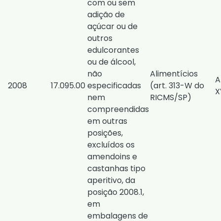
com ou sem
adição de
açúcar ou de
outros
edulcorantes
ou de álcool,
não
Alimentícios
A
2008
17.095.00
especificadas
(
art. 313-W do
X
nem
RICMS/SP
)
compreendidas
em outras
posições,
excluídos os
amendoins e
castanhas tipo
aperitivo, da
posição 2008.1,
em
embalagens de