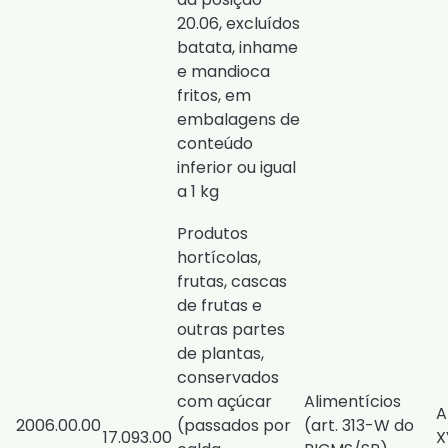
20.06, excluídos
batata, inhame
e mandioca
fritos, em
embalagens de
conteúdo
inferior ou igual
a 1 kg
Produtos
hortícolas,
frutas, cascas
de frutas e
outras partes
de plantas,
conservados
com açúcar
Alimentícios
A
2006.00.00
(passados por
(
art. 313-W do
17.093.00
X