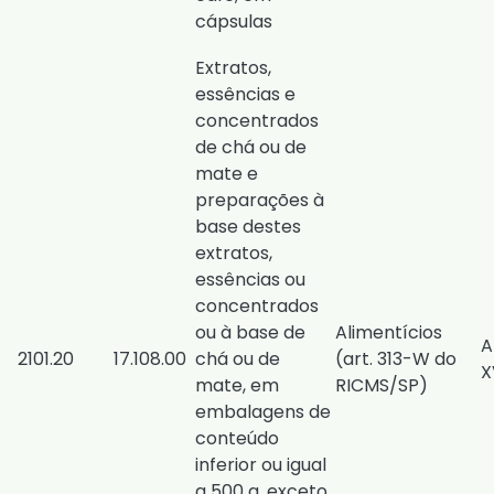
cápsulas
Extratos,
essências e
concentrados
de chá ou de
mate e
preparações à
base destes
extratos,
essências ou
concentrados
ou à base de
Alimentícios
A
2101.20
17.108.00
chá ou de
(
art. 313-W do
X
mate, em
RICMS/SP
)
embalagens de
conteúdo
inferior ou igual
a 500 g, exceto