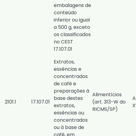
embalagens de
conteúdo
inferior ou igual
a 500 g, exceto
os classificados
no CEST
17.107.01
Extratos,
essências e
concentrados
de café e
preparações à
Alimentícios
base destes
A
2101.1
17.107.01
(
art. 313-W do
extratos,
X
RICMS/SP
)
essências ou
concentrados
ou à base de
café, em