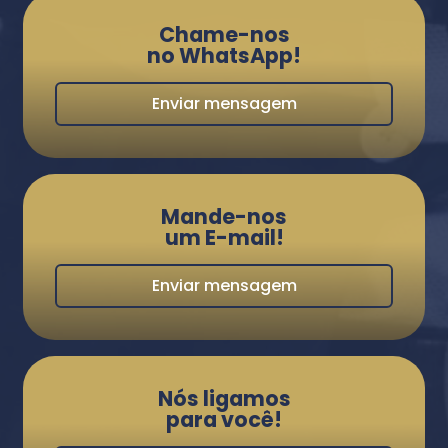
Chame-nos
no WhatsApp!
Enviar mensagem
Mande-nos
um E-mail!
Enviar mensagem
Nós ligamos
para você!