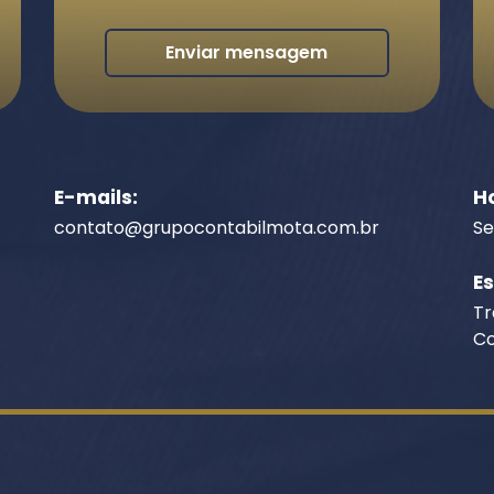
Enviar mensagem
E-mails:
H
contato@grupocontabilmota.com.br
Se
E
Tr
Co