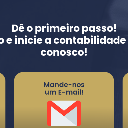
Dê o primeiro passo!
o e inicie a contabilidad
conosco!
Mande-nos
um E-mail!